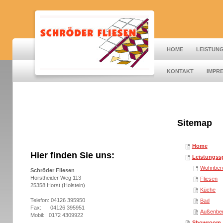
HOME
LEISTUN
KONTAKT
IMPR
Sitemap
Home
Hier finden Sie uns:
Leistungss
Wohnber
Schröder Fliesen
Horstheider Weg 113
Fliesen
25358 Horst (Holstein)
Küche
Telefon: 04126 395950
Bad
Fax: 04126 395951
Außenber
Mobil: 0172 4309922
Showroom